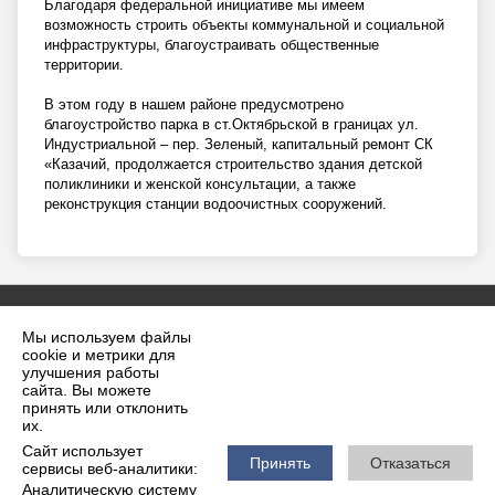
Благодаря федеральной инициативе мы имеем
возможность строить объекты коммунальной и социальной
инфраструктуры, благоустраивать общественные
территории.
В этом году в нашем районе предусмотрено
благоустройство парка в ст.Октябрьской в границах ул.
Индустриальной – пер. Зеленый, капитальный ремонт СК
«Казачий, продолжается строительство здания детской
поликлиники и женской консультации, а также
реконструкция станции водоочистных сооружений.
Мы используем файлы
cookie и метрики для
улучшения работы
сайта. Вы можете
принять или отклонить
2026 г. krilovskaya.ru
их.
Вход
Карта сайта
Сайт использует
Политика обработки персональных данных
Принять
Отказаться
сервисы веб-аналитики:
Аналитическую систему