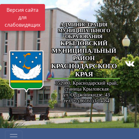
Версия сайта
для
слабовидящих
АДМИНИСТРАЦИЯ
МУНИЦИПАЛЬНОГО
ОБРАЗОВАНИЯ
КРЫЛОВСКИЙ
МУНИЦИПАЛЬНЫЙ
РАЙОН
КРАСНОДАРСКОГО
КРАЯ
352080, Краснодарский край,
станица Крыловская
ул. Орджоникидзе, 43
тел. +7(86161)3-14-84