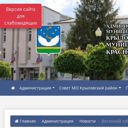
Версия сайта
для
слабовидящих
АДМИНИ
МУНИЦИ
КРЫЛО
МУНИЦ
КРАСН
Администрация
Совет МО Крыловский район
П
Главная
Администрация
Новости
Весенний субб