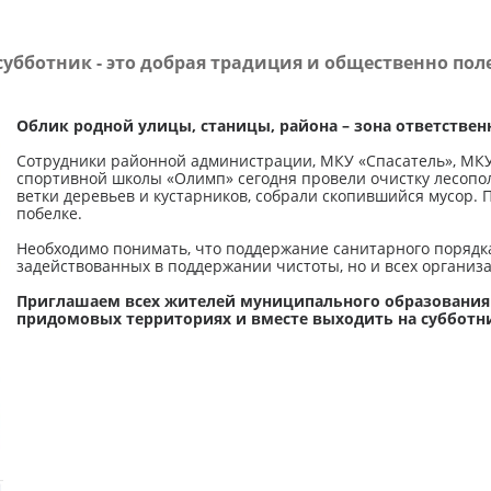
убботник - это добрая традиция и общественно пол
Облик родной улицы, станицы, района – зона ответствен
Сотрудники районной администрации, МКУ «Спасатель», МКУ 
спортивной школы «Олимп» сегодня провели очистку лесопол
ветки деревьев и кустарников, собрали скопившийся мусор. 
побелке.
Необходимо понимать, что поддержание санитарного порядка 
задействованных в поддержании чистоты, но и всех организ
Приглашаем всех жителей муниципального образования п
придомовых территориях и вместе выходить на субботн