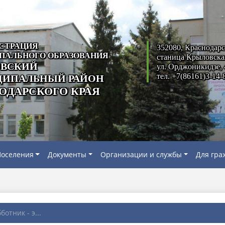
СТРАЦИЯ
352080, Краснодарс
ПАЛЬНОГО ОБРАЗОВАНИЯ
станица Крыловска
ВСКИЙ
ул. Орджоникидзе, 
тел. +7(86161)3-14-
ИПАЛЬНЫЙ РАЙОН
ОДАРСКОГО КРАЯ
оселения
Документы
Организации и службы
Для гра
отник - э...