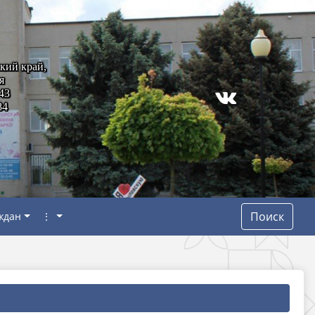
кий край,
я
43
84
Поиск
ждан
⋮