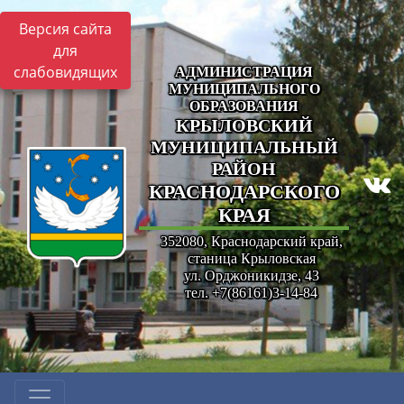
Версия сайта
для
слабовидящих
АДМИНИСТРАЦИЯ
МУНИЦИПАЛЬНОГО
ОБРАЗОВАНИЯ
КРЫЛОВСКИЙ
МУНИЦИПАЛЬНЫЙ
РАЙОН
КРАСНОДАРСКОГО
КРАЯ
352080, Краснодарский край,
станица Крыловская
ул. Орджоникидзе, 43
тел. +7(86161)3-14-84