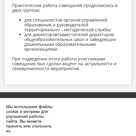
Практическая работа совещания продолжилась в
двух группах:
для специалистов органов управлений
образования и руководителей
территориально – методической службы;
для директоров/заместителей директоров
общеобразовательных школ и заведующих
дошкольными образовательными
организациями.
При подведении итога работы участниками
совещания был сделан акцент на актуальности и
своевременности мероприятия.
Мы используем файлы
cookie и метрики для
улучшения работы
сайта. Вы можете
принять или отклонить
2026 г. krilovskaya.ru
их.
Вход