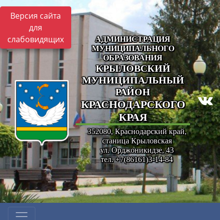
Версия сайта
для
слабовидящих
АДМИНИСТРАЦИЯ
МУНИЦИПАЛЬНОГО
ОБРАЗОВАНИЯ
КРЫЛОВСКИЙ
МУНИЦИПАЛЬНЫЙ
РАЙОН
КРАСНОДАРСКОГО
КРАЯ
352080, Краснодарский край,
станица Крыловская
ул. Орджоникидзе, 43
тел. +7(86161)3-14-84