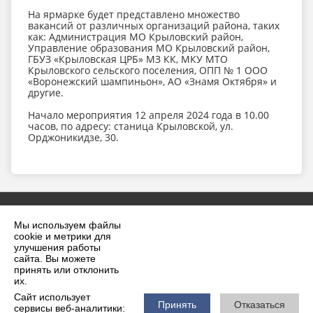
На ярмарке будет представлено множество
вакансий от различных организаций района, таких
как: Администрация МО Крыловский район,
Управление образования МО Крыловский район,
ГБУЗ «Крыловская ЦРБ» МЗ КК, МКУ МТО
Крыловского сельского поселения, ОПП № 1 ООО
«Воронежский шампиньон», АО «Знамя Октября» и
другие.
Начало мероприятия 12 апреля 2024 года в 10.00
часов, по адресу: станица Крыловской, ул.
Орджоникидзе, 30.
Мы используем файлы
cookie и метрики для
улучшения работы
сайта. Вы можете
принять или отклонить
2026 г. krilovskaya.ru
их.
Вход
Карта сайта
Сайт использует
Политика обработки персональных данных
Принять
Отказаться
сервисы веб-аналитики: