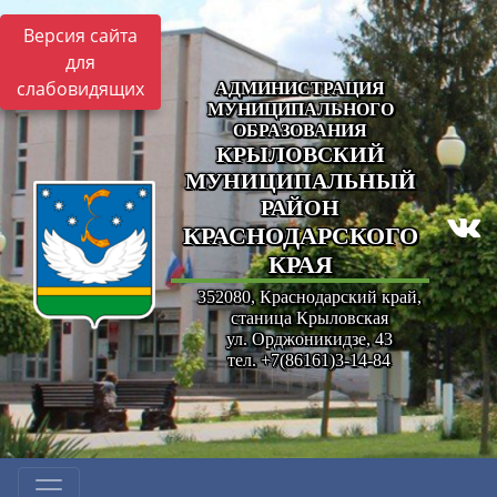
Версия сайта
для
слабовидящих
АДМИНИСТРАЦИЯ
МУНИЦИПАЛЬНОГО
ОБРАЗОВАНИЯ
КРЫЛОВСКИЙ
МУНИЦИПАЛЬНЫЙ
РАЙОН
КРАСНОДАРСКОГО
КРАЯ
352080, Краснодарский край,
станица Крыловская
ул. Орджоникидзе, 43
тел. +7(86161)3-14-84