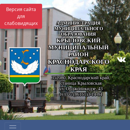
Версия сайта
для
слабовидящих
АДМИНИСТРАЦИЯ
МУНИЦИПАЛЬНОГО
ОБРАЗОВАНИЯ
КРЫЛОВСКИЙ
МУНИЦИПАЛЬНЫЙ
РАЙОН
КРАСНОДАРСКОГО
КРАЯ
352080, Краснодарский край,
станица Крыловская
ул. Орджоникидзе, 43
тел. +7(86161)3-14-84