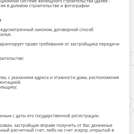
ионной системе жилищного строительства (далее -
стия в долевом строительстве и фотографии
е
предусмотренный законом, договорной способ
жилья.
гарантирует право требования от застройщика передачи
оительстве:
ва, с указанием адреса и этажности дома, расположения
ментацией;
ольщику;
нным с даты его государственной регистрации.
рирован, застройщик вправе получить от Вас денежные
ный расчетный счет, либо на счет эскроу, открытый в