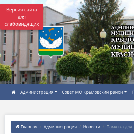
Версия сайта
для
слабовидящих
АДМИНИ
МУНИЦИ
КРЫЛО
МУНИЦ
КРАСН
Администрация
Совет МО Крыловский район
П
Главная
Администрация
Новости
Памятка для 