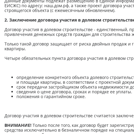
Данные документы подлежат размещению в Единой информац
ЕИСЖС) по адресу: наш.дом.рф, а также проект договора уча
строящегося объекта (с ежемесячным обновлением).
2. Заключение договора участия в долевом строительств
Договор участия в долевом строительстве - единственный, 
привлечения денежных средств граждан для строительства 
Только такой договор защищает от риска двойных продаж и 
квартиры.
Четыре обязательных пункта договора участия в долевом стр
определение конкретного объекта долевого строительст
и площади квартиры, в соответствии с проектной доку
срок передачи застройщиком объекта недвижимости д
сведения о цене договора, сроках и порядке ее уплаты.
положения о гарантийном сроке.
Договор участия в долевом строительстве считается заключе
ВНИМАНИЕ!
Только после того, как договор будет зарегист
средства исключительно в безналичном порядке на специаль