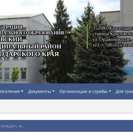
СТРАЦИЯ
352080, Краснодарс
ПАЛЬНОГО ОБРАЗОВАНИЯ
станица Крыловска
ВСКИЙ
ул. Орджоникидзе, 
тел. +7(86161)3-14-
ИПАЛЬНЫЙ РАЙОН
ОДАРСКОГО КРАЯ
оселения
Документы
Организации и службы
Для гра
граждан, ж...