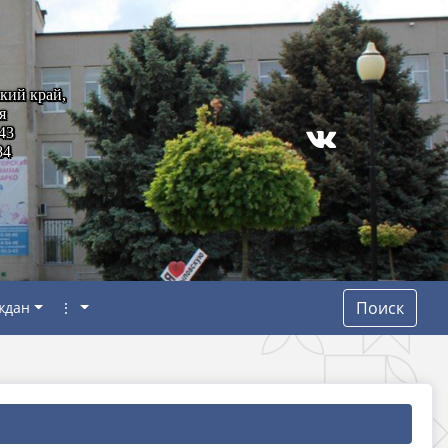
кий край,
я
43
84
Поиск
ждан
⋮