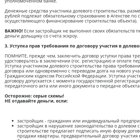
уполномоченном банке.
Денежные средства участника долевого строительства, разме
рублей подлежат обязательному страхованию в Агенстве по с
осуществляющего финансирование строительства объекта).
ВАЖНО!
Если застройщик не выполнил своих обязательств 
деньги дольщику со счета эскроу.
3. Уступка прав требования по договору участия в долев
ПОМНИТЕ, прежде чем, заключить договор уступки права треб
удостоверьтесь в заключении (гос. регистрации) и оплате пе
Уступка участником долевого строительства права требовани
договора или одновременно с переводом долга на нового уча
Гражданским кодексом Российской Федерации. Уступка участ
договору допускается с момента государственной регистрац
передаточного акта или иного документа о передаче объекта
Осторожно: серые схемы!
НЕ отдавайте деньги, если:
застройщик - гражданин или индивидуальный предпри
застройщик в нарушение законодательства о долевом с
строительстве предлагает подписать иную форму догов
продажи квартиры, предварительный договор участия в