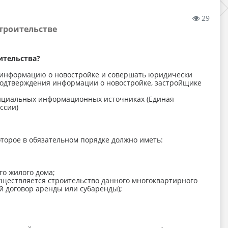
29
троительстве
ительства?
 информацию о новостройке и совершать юридически
подтверждения информации о новостройке, застройщике
фициальных информационных источниках (Единая
ссии)
торое в обязательном порядке должно иметь:
го жилого дома;
уществляется строительство данного многоквартирного
й договор аренды или субаренды);