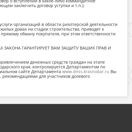
овор о вступлении в какое-либо коммандитное
ющем заключить договор уступки и т.п.);
услуги организаций в области риэлтерской деятельности
илых домах на стадии строительства, приводят к
 прямому обману покупателя, при этом ответственности
АХ ЗАКОНА ГАРАНТИРУЕТ ВАМ ЗАЩИТУ ВАШИХ ПРАВ И
 привлечением денежных средств граждан на этапе
одарского края, контролируется Департаментом по
ициальном сайте Департамента
www.dnss.krasnodar.ru
Вы
, рекомендациями для участников долевого