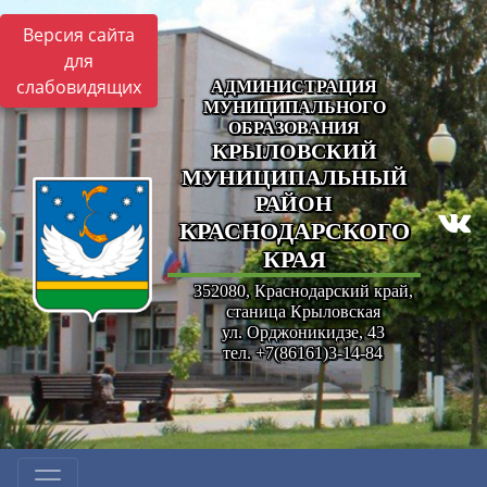
Версия сайта
для
слабовидящих
АДМИНИСТРАЦИЯ
МУНИЦИПАЛЬНОГО
ОБРАЗОВАНИЯ
КРЫЛОВСКИЙ
МУНИЦИПАЛЬНЫЙ
РАЙОН
КРАСНОДАРСКОГО
КРАЯ
352080, Краснодарский край,
станица Крыловская
ул. Орджоникидзе, 43
тел. +7(86161)3-14-84