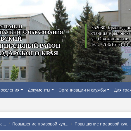
СТРАЦИЯ
352080, Краснодарс
ПАЛЬНОГО ОБРАЗОВАНИЯ
станица Крыловска
ВСКИЙ
ул. Орджоникидзе, 
тел. +7(86161)3-14-
ИПАЛЬНЫЙ РАЙОН
ОДАРСКОГО КРАЯ
оселения
Документы
Организации и службы
Для гра
...
Повышение правовой кул...
Повышение правовой кул...