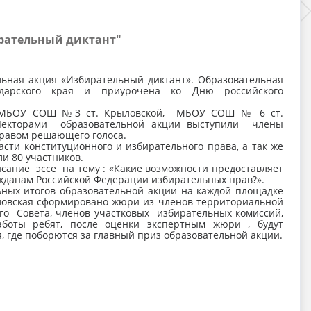
ирательный диктант"
ная акция «Избирательный диктант». Образовательная
одарского края и приурочена ко Дню российского
 : МБОУ СОШ №3 ст. Крыловской, МБОУ СОШ № 6 ст.
екторами образовательной акции выступили члены
правом решающего голоса.
асти конституционного и избирательного права, а так же
и 80 участников.
сание эссе на тему : «Какие возможности предоставляет
жданам Российской Федерации избирательных прав?».
ьных итогов образовательной акции на каждой площадке
овская сформировано жюри из членов территориальной
го Совета, членов участковых избирательных комиссий,
аботы ребят, после оценки экспертным жюри , будут
 где поборются за главный приз образовательной акции.