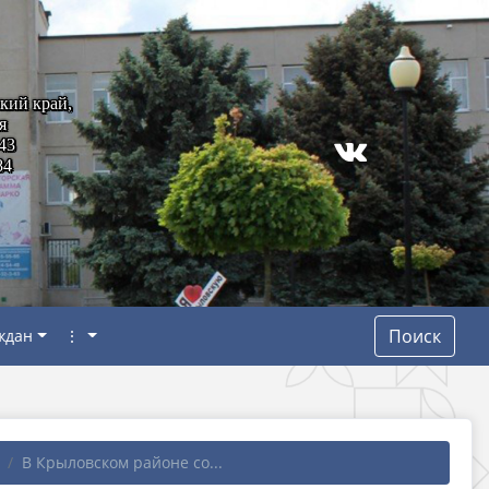
кий край,
я
43
84
Поиск
ждан
⋮
В Крыловском районе со...