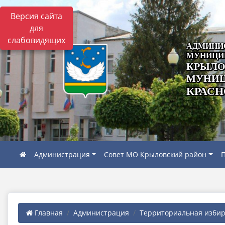
Версия сайта
для
слабовидящих
АДМИНИ
МУНИЦИ
КРЫЛО
МУНИЦ
КРАСН
Администрация
Совет МО Крыловский район
П
Главная
Администрация
Территориальная избира