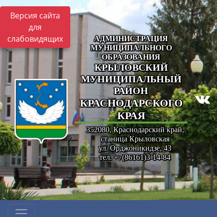
Версия сайта
для
слабовидящих
АДМИНИСТРАЦИЯ
МУНИЦИПАЛЬНОГО
ОБРАЗОВАНИЯ
КРЫЛОВСКИЙ
МУНИЦИПАЛЬНЫЙ
РАЙОН
КРАСНОДАРСКОГО
КРАЯ
352080, Краснодарский край,
станица Крыловская
ул. Орджоникидзе, 43
тел. +7(86161)3-14-84