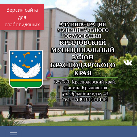
Версия сайта
для
слабовидящих
АДМИНИСТРАЦИЯ
МУНИЦИПАЛЬНОГО
ОБРАЗОВАНИЯ
КРЫЛОВСКИЙ
МУНИЦИПАЛЬНЫЙ
РАЙОН
КРАСНОДАРСКОГО
КРАЯ
352080, Краснодарский край,
станица Крыловская
ул. Орджоникидзе, 43
тел. +7(86161)3-14-84