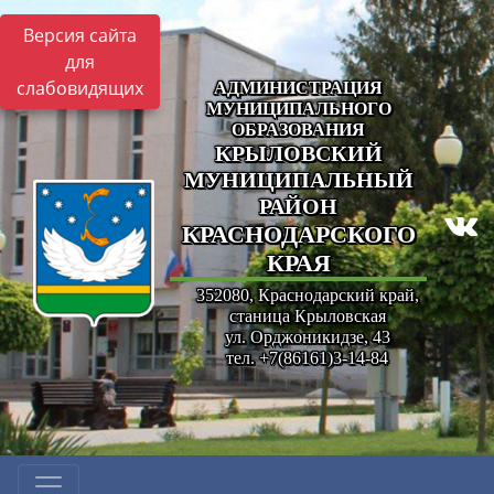
Версия сайта
для
слабовидящих
АДМИНИСТРАЦИЯ
МУНИЦИПАЛЬНОГО
ОБРАЗОВАНИЯ
КРЫЛОВСКИЙ
МУНИЦИПАЛЬНЫЙ
РАЙОН
КРАСНОДАРСКОГО
КРАЯ
352080, Краснодарский край,
станица Крыловская
ул. Орджоникидзе, 43
тел. +7(86161)3-14-84