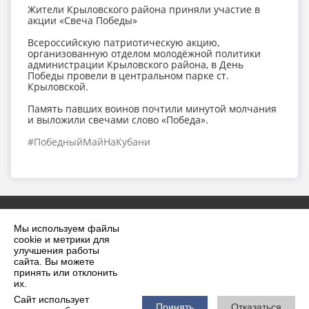
Жители Крыловского района приняли участие в
акции «Свеча Победы»
Всероссийскую патриотическую акцию,
организованную отделом молодёжной политики
администрации Крыловского района, в День
Победы провели в центральном парке ст.
Крыловской.
Память павших воинов почтили минутой молчания
и выложили свечами слово «Победа».
#ПобедныйМайНаКубани
Мы используем файлы
cookie и метрики для
улучшения работы
сайта. Вы можете
принять или отклонить
2026 г. krilovskaya.ru
их.
Вход
Карта сайта
Сайт использует
Политика обработки персональных данных
Принять
Отказаться