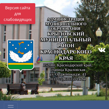
Версия сайта
для
слабовидящих
АДМИНИСТРАЦИЯ
МУНИЦИПАЛЬНОГО
ОБРАЗОВАНИЯ
КРЫЛОВСКИЙ
МУНИЦИПАЛЬНЫЙ
РАЙОН
КРАСНОДАРСКОГО
КРАЯ
352080, Краснодарский край,
станица Крыловская
ул. Орджоникидзе, 43
тел. +7(86161)3-14-84