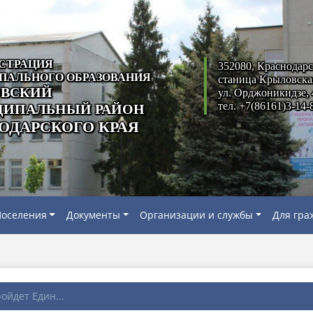
СТРАЦИЯ
352080, Краснодарс
ПАЛЬНОГО ОБРАЗОВАНИЯ
станица Крыловска
ВСКИЙ
ул. Орджоникидзе, 
тел. +7(86161)3-14-
ИПАЛЬНЫЙ РАЙОН
ОДАРСКОГО КРАЯ
оселения
Документы
Организации и службы
Для гра
ойдет Един...