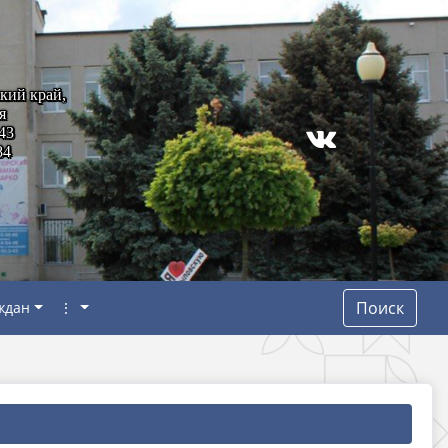
кий край,
я
43
84
Поиск
ждан
⋮