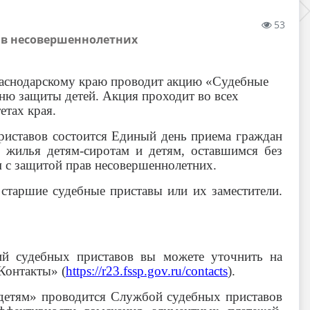
53
ав несовершеннолетних
раснодарскому краю проводит акцию «Судебные
Дню защиты детей. Акция проходит во всех
етах края.
риставов состоится Единый день приема граждан
я жилья детям-сиротам и детям, оставшимся без
м с защитой прав несовершеннолетних.
старшие судебные приставы или их заместители.
ий судебных приставов вы можете уточнить на
Контакты» (
https://r23.fssp.gov.ru/contacts
).
детям» проводится Службой судебных приставов