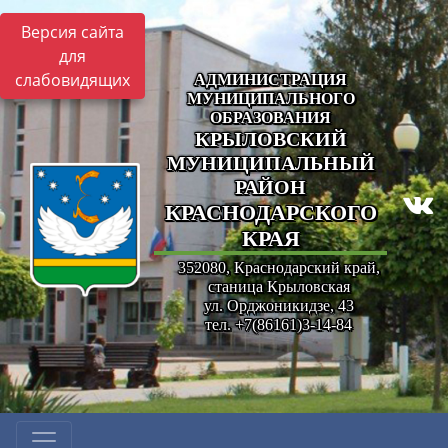
Версия сайта
для
слабовидящих
АДМИНИСТРАЦИЯ
МУНИЦИПАЛЬНОГО
ОБРАЗОВАНИЯ
КРЫЛОВСКИЙ
МУНИЦИПАЛЬНЫЙ
РАЙОН
КРАСНОДАРСКОГО
КРАЯ
352080, Краснодарский край,
станица Крыловская
ул. Орджоникидзе, 43
тел. +7(86161)3-14-84