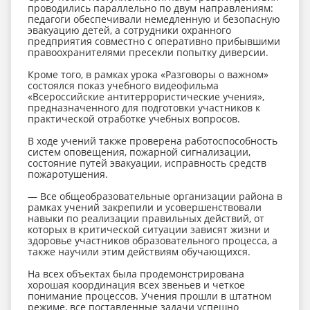
проводились параллельно по двум направлениям:
педагоги обеспечивали немедленную и безопасную
эвакуацию детей, а сотрудники охранного
предприятия совместно с оперативно прибывшими
правоохранителями пресекли попытку диверсии.
Кроме того, в рамках урока «Разговоры о важном»
состоялся показ учебного видеофильма
«Всероссийские антитеррористические учения»,
предназначенного для подготовки участников к
практической отработке учебных вопросов.
В ходе учений также проверена работоспособность
систем оповещения, пожарной сигнализации,
состояние путей эвакуации, исправность средств
пожаротушения.
— Все общеобразовательные организации района в
рамках учений закрепили и усовершенствовали
навыки по реализации правильных действий, от
которых в критической ситуации зависят жизни и
здоровье участников образовательного процесса, а
также научили этим действиям обучающихся.
На всех объектах была продемонстрирована
хорошая координация всех звеньев и четкое
понимание процессов. Учения прошли в штатном
режиме, все поставленные задачи успешно