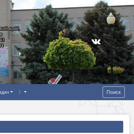
кий край,
я
43
84
Поиск
ждан
⋮