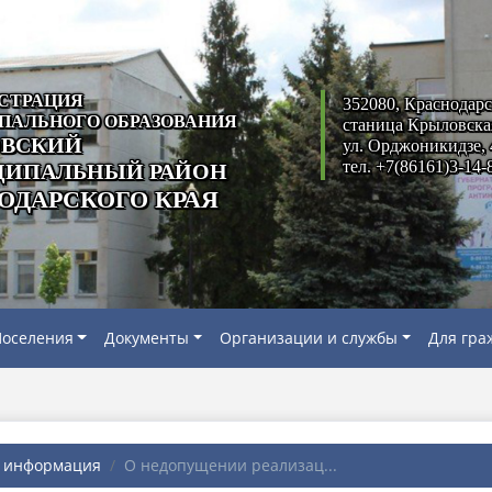
СТРАЦИЯ
352080, Краснодарс
ПАЛЬНОГО ОБРАЗОВАНИЯ
станица Крыловска
ВСКИЙ
ул. Орджоникидзе, 
тел. +7(86161)3-14-
ИПАЛЬНЫЙ РАЙОН
ОДАРСКОГО КРАЯ
оселения
Документы
Организации и службы
Для гра
я информация
О недопущении реализац...