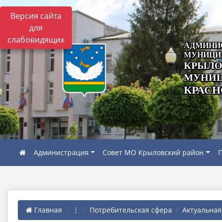
Версия сайта
для
слабовидящих
АДМИНИ
МУНИЦИ
КРЫЛО
МУНИЦ
КРАСН
Администрация
Совет МО Крыловский район
П
Главная
⋮
Потребительская сфера
Актуальна