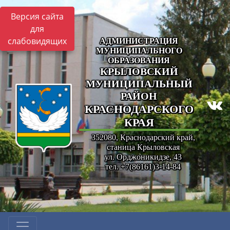
Версия сайта
для
слабовидящих
АДМИНИСТРАЦИЯ
МУНИЦИПАЛЬНОГО
ОБРАЗОВАНИЯ
КРЫЛОВСКИЙ
МУНИЦИПАЛЬНЫЙ
РАЙОН
КРАСНОДАРСКОГО
КРАЯ
352080, Краснодарский край,
станица Крыловская
ул. Орджоникидзе, 43
тел. +7(86161)3-14-84