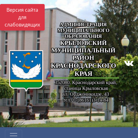
Версия сайта
для
слабовидящих
АДМИНИСТРАЦИЯ
МУНИЦИПАЛЬНОГО
ОБРАЗОВАНИЯ
КРЫЛОВСКИЙ
МУНИЦИПАЛЬНЫЙ
РАЙОН
КРАСНОДАРСКОГО
КРАЯ
352080, Краснодарский край,
станица Крыловская
ул. Орджоникидзе, 43
тел. +7(86161)3-14-84