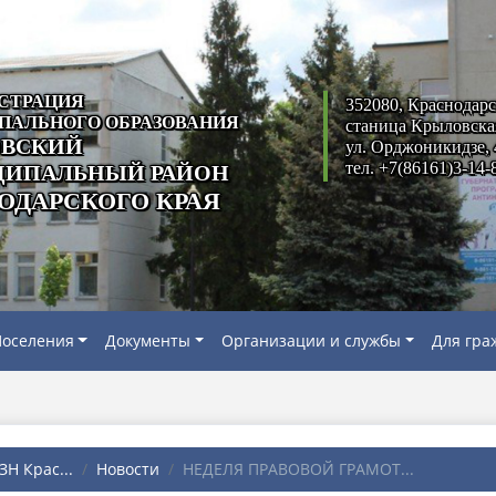
СТРАЦИЯ
352080, Краснодарс
ПАЛЬНОГО ОБРАЗОВАНИЯ
станица Крыловска
ВСКИЙ
ул. Орджоникидзе, 
тел. +7(86161)3-14-
ИПАЛЬНЫЙ РАЙОН
ОДАРСКОГО КРАЯ
оселения
Документы
Организации и службы
Для гра
Н Крас...
Новости
НЕДЕЛЯ ПРАВОВОЙ ГРАМОТ...