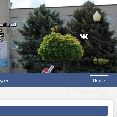
кий край,
я
43
84
Поиск
ждан
⋮