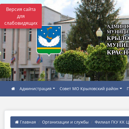
Версия сайта
для
слабовидящих
АДМИНИ
МУНИЦИ
КРЫЛО
МУНИЦ
КРАСН
Администрация
Совет МО Крыловский район
П
Главная
Организации и службы
Филиал ГКУ КК ЦЗ