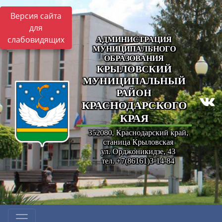
Версия сайта
для
слабовидящих
АДМИНИСТРАЦИЯ
МУНИЦИПАЛЬНОГО
ОБРАЗОВАНИЯ
КРЫЛОВСКИЙ
МУНИЦИПАЛЬНЫЙ
РАЙОН
КРАСНОДАРСКОГО
КРАЯ
352080, Краснодарский край,
станица Крыловская
ул. Орджоникидзе, 43
тел. +7(86161)3-14-84