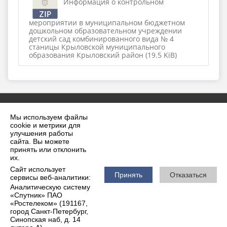
Информация о контрольном
мероприятии в муниципальном бюджетном
дошкольном образовательном учреждении
детский сад комбинированного вида № 4
станицы Крыловской муниципального
образования Крыловский район (19.5 KiB)
Мы используем файлы
cookie и метрики для
улучшения работы
сайта. Вы можете
принять или отклонить
2026 г. krilovskaya.ru
их.
Вход
Карта сайта
Сайт использует
Политика обработки персональных данных
Принять
Отказаться
сервисы веб-аналитики:
Аналитическую систему
Сделано на KubCMS
«Спутник» ПАО
Разработка и поддержка
«Ростелеком» (191167,
город Санкт-Петербург,
Синопская наб, д. 14