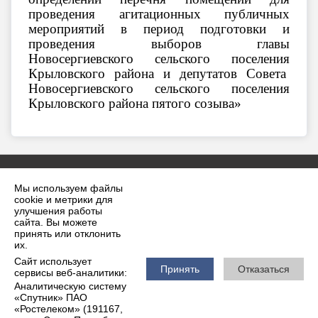
проведения агитационных публичных
мероприятий в период подготовки и
проведения
выборов главы
Новосергиевского сельского поселения
Крыловского района и депутатов Совета
Новосергиевского
сельского поселения
Крыловского района пятого созыва»
Мы используем файлы
cookie и метрики для
улучшения работы
сайта. Вы можете
принять или отклонить
2026 г. krilovskaya.ru
их.
Вход
Карта сайта
Сайт использует
Политика обработки персональных данных
Принять
Отказаться
сервисы веб-аналитики:
Аналитическую систему
Сделано на KubCMS
«Спутник» ПАО
Разработка и поддержка
«Ростелеком» (191167,