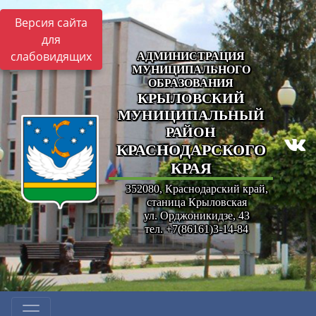
Версия сайта
для
слабовидящих
АДМИНИСТРАЦИЯ
МУНИЦИПАЛЬНОГО
ОБРАЗОВАНИЯ
КРЫЛОВСКИЙ
МУНИЦИПАЛЬНЫЙ
РАЙОН
КРАСНОДАРСКОГО
КРАЯ
352080, Краснодарский край,
станица Крыловская
ул. Орджоникидзе, 43
тел. +7(86161)3-14-84