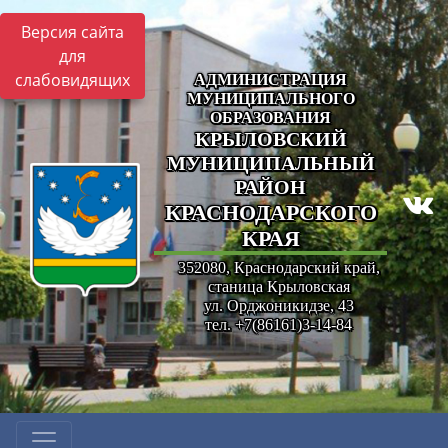
Версия сайта
для
слабовидящих
АДМИНИСТРАЦИЯ
МУНИЦИПАЛЬНОГО
ОБРАЗОВАНИЯ
КРЫЛОВСКИЙ
МУНИЦИПАЛЬНЫЙ
РАЙОН
КРАСНОДАРСКОГО
КРАЯ
352080, Краснодарский край,
станица Крыловская
ул. Орджоникидзе, 43
тел. +7(86161)3-14-84