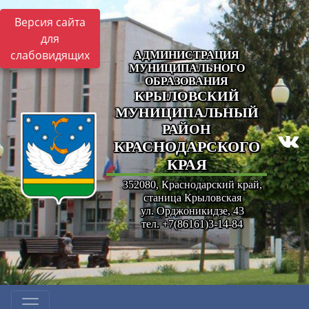
Версия сайта
для
слабовидящих
АДМИНИСТРАЦИЯ
МУНИЦИПАЛЬНОГО
ОБРАЗОВАНИЯ
КРЫЛОВСКИЙ
МУНИЦИПАЛЬНЫЙ
РАЙОН
КРАСНОДАРСКОГО
КРАЯ
352080, Краснодарский край,
станица Крыловская
ул. Орджоникидзе, 43
тел. +7(86161)3-14-84