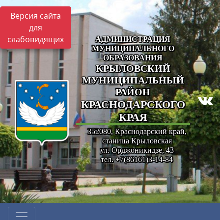
Версия сайта
для
слабовидящих
АДМИНИСТРАЦИЯ
МУНИЦИПАЛЬНОГО
ОБРАЗОВАНИЯ
КРЫЛОВСКИЙ
МУНИЦИПАЛЬНЫЙ
РАЙОН
КРАСНОДАРСКОГО
КРАЯ
352080, Краснодарский край,
станица Крыловская
ул. Орджоникидзе, 43
тел. +7(86161)3-14-84