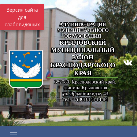
Версия сайта
для
слабовидящих
АДМИНИСТРАЦИЯ
МУНИЦИПАЛЬНОГО
ОБРАЗОВАНИЯ
КРЫЛОВСКИЙ
МУНИЦИПАЛЬНЫЙ
РАЙОН
КРАСНОДАРСКОГО
КРАЯ
352080, Краснодарский край,
станица Крыловская
ул. Орджоникидзе, 43
тел. +7(86161)3-14-84