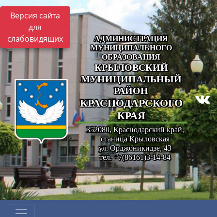
Версия сайта
для
слабовидящих
АДМИНИСТРАЦИЯ
МУНИЦИПАЛЬНОГО
ОБРАЗОВАНИЯ
КРЫЛОВСКИЙ
МУНИЦИПАЛЬНЫЙ
РАЙОН
КРАСНОДАРСКОГО
КРАЯ
352080, Краснодарский край,
станица Крыловская
ул. Орджоникидзе, 43
тел. +7(86161)3-14-84