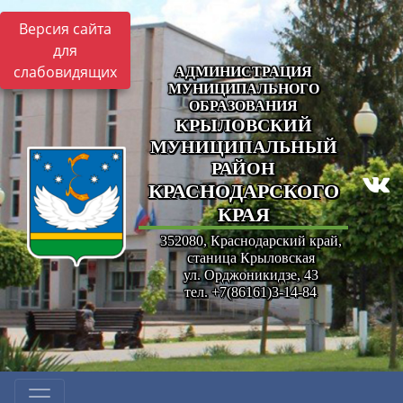
Версия сайта
для
слабовидящих
АДМИНИСТРАЦИЯ
МУНИЦИПАЛЬНОГО
ОБРАЗОВАНИЯ
КРЫЛОВСКИЙ
МУНИЦИПАЛЬНЫЙ
РАЙОН
КРАСНОДАРСКОГО
КРАЯ
352080, Краснодарский край,
станица Крыловская
ул. Орджоникидзе, 43
тел. +7(86161)3-14-84