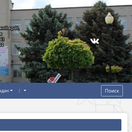
кий край,
я
43
84
Поиск
ждан
⋮