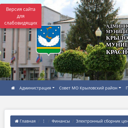
Версия сайта
для
слабовидящих
АДМИНИ
МУНИЦИ
КРЫЛО
МУНИЦ
КРАСН
Администрация
Совет МО Крыловский район
П
Главная
⋮
Финансы
Электронный сборник це