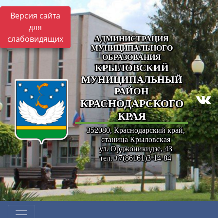
Версия сайта
для
слабовидящих
АДМИНИСТРАЦИЯ
МУНИЦИПАЛЬНОГО
ОБРАЗОВАНИЯ
КРЫЛОВСКИЙ
МУНИЦИПАЛЬНЫЙ
РАЙОН
КРАСНОДАРСКОГО
КРАЯ
352080, Краснодарский край,
станица Крыловская
ул. Орджоникидзе, 43
тел. +7(86161)3-14-84