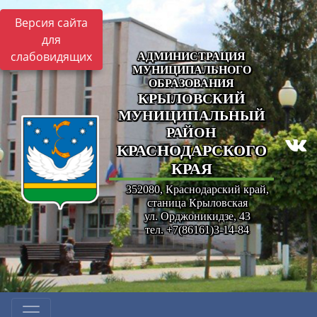
Версия сайта
для
слабовидящих
АДМИНИСТРАЦИЯ
МУНИЦИПАЛЬНОГО
ОБРАЗОВАНИЯ
КРЫЛОВСКИЙ
МУНИЦИПАЛЬНЫЙ
РАЙОН
КРАСНОДАРСКОГО
КРАЯ
352080, Краснодарский край,
станица Крыловская
ул. Орджоникидзе, 43
тел. +7(86161)3-14-84