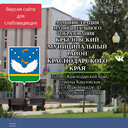
Версия сайта
для
слабовидящих
АДМИНИСТРАЦИЯ
МУНИЦИПАЛЬНОГО
ОБРАЗОВАНИЯ
КРЫЛОВСКИЙ
МУНИЦИПАЛЬНЫЙ
РАЙОН
КРАСНОДАРСКОГО
КРАЯ
352080, Краснодарский край,
станица Крыловская
ул. Орджоникидзе, 43
тел. +7(86161)3-14-84