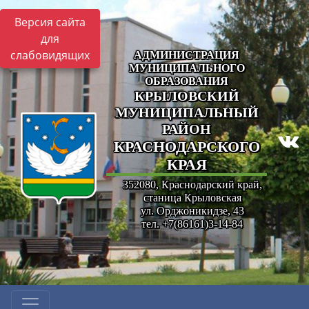
Версия сайта
для
слабовидящих
АДМИНИСТРАЦИЯ
МУНИЦИПАЛЬНОГО
ОБРАЗОВАНИЯ
КРЫЛОВСКИЙ
МУНИЦИПАЛЬНЫЙ
РАЙОН
КРАСНОДАРСКОГО
КРАЯ
352080, Краснодарский край,
станица Крыловская
ул. Орджоникидзе, 43
тел. +7(86161)3-14-84