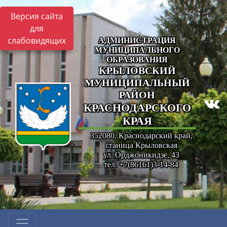
Версия сайта
для
слабовидящих
АДМИНИСТРАЦИЯ
МУНИЦИПАЛЬНОГО
ОБРАЗОВАНИЯ
КРЫЛОВСКИЙ
МУНИЦИПАЛЬНЫЙ
РАЙОН
КРАСНОДАРСКОГО
КРАЯ
352080, Краснодарский край,
станица Крыловская
ул. Орджоникидзе, 43
тел. +7(86161)3-14-84