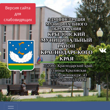
Версия сайта
для
слабовидящих
АДМИНИСТРАЦИЯ
МУНИЦИПАЛЬНОГО
ОБРАЗОВАНИЯ
КРЫЛОВСКИЙ
МУНИЦИПАЛЬНЫЙ
РАЙОН
КРАСНОДАРСКОГО
КРАЯ
352080, Краснодарский край,
станица Крыловская
ул. Орджоникидзе, 43
тел. +7(86161)3-14-84