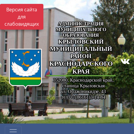
Версия сайта
для
слабовидящих
АДМИНИСТРАЦИЯ
МУНИЦИПАЛЬНОГО
ОБРАЗОВАНИЯ
КРЫЛОВСКИЙ
МУНИЦИПАЛЬНЫЙ
РАЙОН
КРАСНОДАРСКОГО
КРАЯ
352080, Краснодарский край,
станица Крыловская
ул. Орджоникидзе, 43
тел. +7(86161)3-14-84