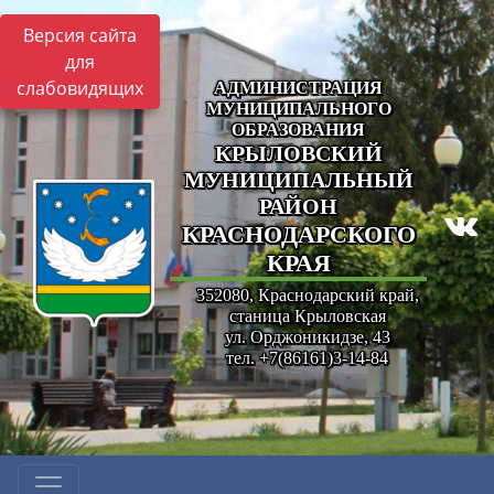
Версия сайта
для
слабовидящих
АДМИНИСТРАЦИЯ
МУНИЦИПАЛЬНОГО
ОБРАЗОВАНИЯ
КРЫЛОВСКИЙ
МУНИЦИПАЛЬНЫЙ
РАЙОН
КРАСНОДАРСКОГО
КРАЯ
352080, Краснодарский край,
станица Крыловская
ул. Орджоникидзе, 43
тел. +7(86161)3-14-84