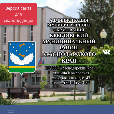
Версия сайта
для
слабовидящих
АДМИНИСТРАЦИЯ
МУНИЦИПАЛЬНОГО
ОБРАЗОВАНИЯ
КРЫЛОВСКИЙ
МУНИЦИПАЛЬНЫЙ
РАЙОН
КРАСНОДАРСКОГО
КРАЯ
352080, Краснодарский край,
станица Крыловская
ул. Орджоникидзе, 43
тел. +7(86161)3-14-84