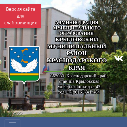
Версия сайта
для
слабовидящих
АДМИНИСТРАЦИЯ
МУНИЦИПАЛЬНОГО
ОБРАЗОВАНИЯ
КРЫЛОВСКИЙ
МУНИЦИПАЛЬНЫЙ
РАЙОН
КРАСНОДАРСКОГО
КРАЯ
352080, Краснодарский край,
станица Крыловская
ул. Орджоникидзе, 43
тел. +7(86161)3-14-84