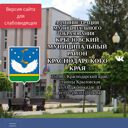
Версия сайта
для
слабовидящих
АДМИНИСТРАЦИЯ
МУНИЦИПАЛЬНОГО
ОБРАЗОВАНИЯ
КРЫЛОВСКИЙ
МУНИЦИПАЛЬНЫЙ
РАЙОН
КРАСНОДАРСКОГО
КРАЯ
352080, Краснодарский край,
станица Крыловская
ул. Орджоникидзе, 43
тел. +7(86161)3-14-84