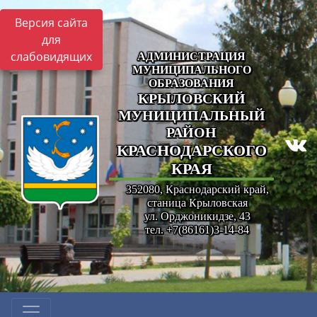
Версия сайта
для
слабовидящих
АДМИНИСТРАЦИЯ
МУНИЦИПАЛЬНОГО
ОБРАЗОВАНИЯ
КРЫЛОВСКИЙ
МУНИЦИПАЛЬНЫЙ
РАЙОН
КРАСНОДАРСКОГО
КРАЯ
352080, Краснодарский край,
станица Крыловская
ул. Орджоникидзе, 43
тел. +7(86161)3-14-84