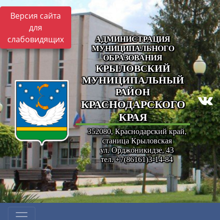
Версия сайта
для
слабовидящих
АДМИНИСТРАЦИЯ
МУНИЦИПАЛЬНОГО
ОБРАЗОВАНИЯ
КРЫЛОВСКИЙ
МУНИЦИПАЛЬНЫЙ
РАЙОН
КРАСНОДАРСКОГО
КРАЯ
352080, Краснодарский край,
станица Крыловская
ул. Орджоникидзе, 43
тел. +7(86161)3-14-84