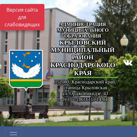
Версия сайта
для
слабовидящих
АДМИНИСТРАЦИЯ
МУНИЦИПАЛЬНОГО
ОБРАЗОВАНИЯ
КРЫЛОВСКИЙ
МУНИЦИПАЛЬНЫЙ
РАЙОН
КРАСНОДАРСКОГО
КРАЯ
352080, Краснодарский край,
станица Крыловская
ул. Орджоникидзе, 43
тел. +7(86161)3-14-84