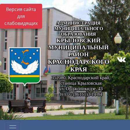
Версия сайта
для
слабовидящих
АДМИНИСТРАЦИЯ
МУНИЦИПАЛЬНОГО
ОБРАЗОВАНИЯ
КРЫЛОВСКИЙ
МУНИЦИПАЛЬНЫЙ
РАЙОН
КРАСНОДАРСКОГО
КРАЯ
352080, Краснодарский край,
станица Крыловская
ул. Орджоникидзе, 43
тел. +7(86161)3-14-84