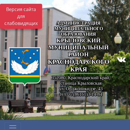
Версия сайта
для
слабовидящих
АДМИНИСТРАЦИЯ
МУНИЦИПАЛЬНОГО
ОБРАЗОВАНИЯ
КРЫЛОВСКИЙ
МУНИЦИПАЛЬНЫЙ
РАЙОН
КРАСНОДАРСКОГО
КРАЯ
352080, Краснодарский край,
станица Крыловская
ул. Орджоникидзе, 43
тел. +7(86161)3-14-84