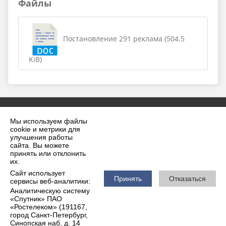
Файлы
Постановление 291 реклама (504.5
KiB)
Мы используем файлы
cookie и метрики для
улучшения работы
сайта. Вы можете
принять или отклонить
2026 г. krilovskaya.ru
их.
Вход
Карта сайта
Сайт использует
Политика обработки персональных данных
Принять
Отказаться
сервисы веб-аналитики:
Аналитическую систему
Сделано на KubCMS
«Спутник» ПАО
Разработка и поддержка
«Ростелеком» (191167,
город Санкт-Петербург,
Синопская наб, д. 14