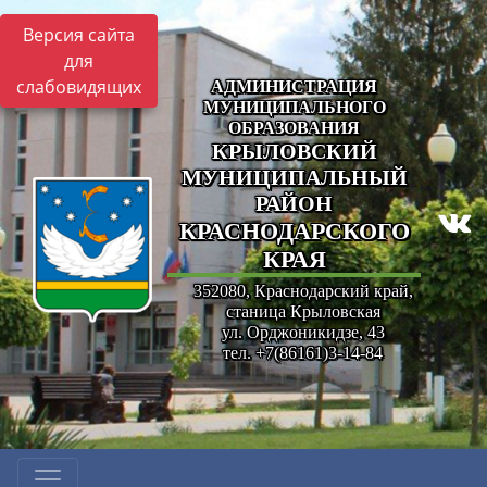
Версия сайта
для
слабовидящих
АДМИНИСТРАЦИЯ
МУНИЦИПАЛЬНОГО
ОБРАЗОВАНИЯ
КРЫЛОВСКИЙ
МУНИЦИПАЛЬНЫЙ
РАЙОН
КРАСНОДАРСКОГО
КРАЯ
352080, Краснодарский край,
станица Крыловская
ул. Орджоникидзе, 43
тел. +7(86161)3-14-84