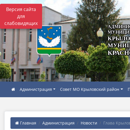
Версия сайта
для
слабовидящих
АДМИНИ
МУНИЦИ
КРЫЛО
МУНИЦ
КРАСН
Администрация
Совет МО Крыловский район
П
Главная
Администрация
Новости
Глава Крылов