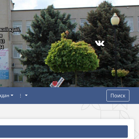
кий край,
я
43
84
Поиск
ждан
⋮