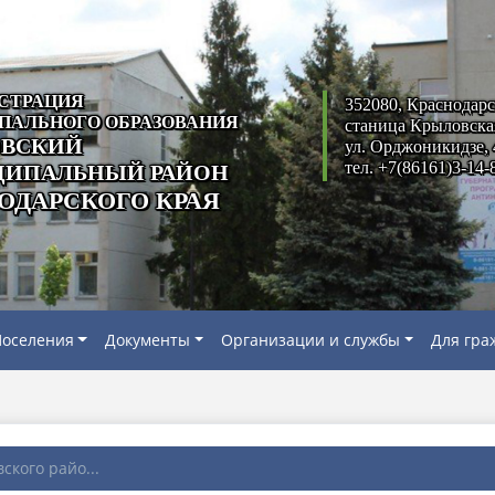
СТРАЦИЯ
352080, Краснодарс
ПАЛЬНОГО ОБРАЗОВАНИЯ
станица Крыловска
ВСКИЙ
ул. Орджоникидзе, 
тел. +7(86161)3-14-
ИПАЛЬНЫЙ РАЙОН
ОДАРСКОГО КРАЯ
оселения
Документы
Организации и службы
Для гра
ского райо...