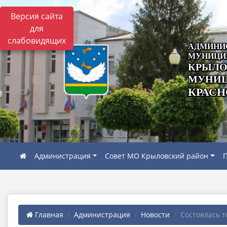
Версия сайта
для
слабовидящих
АДМИНИ
МУНИЦИ
КРЫЛО
МУНИЦ
КРАСН
Администрация
Совет МО Крыловский район
П
Главная
Администрация
Новости
Состоялась т