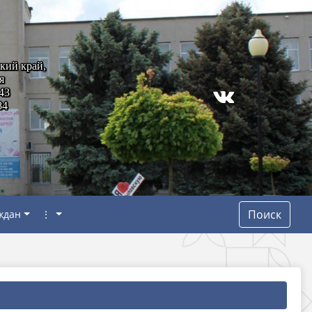
кий край,
я
43
84
Поиск
ждан
⋮