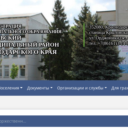
СТРАЦИЯ
352080, Краснодарс
ПАЛЬНОГО ОБРАЗОВАНИЯ
станица Крыловска
ВСКИЙ
ул. Орджоникидзе, 
тел. +7(86161)3-14-
ИПАЛЬНЫЙ РАЙОН
ОДАРСКОГО КРАЯ
оселения
Документы
Организации и службы
Для гра
оржественн...