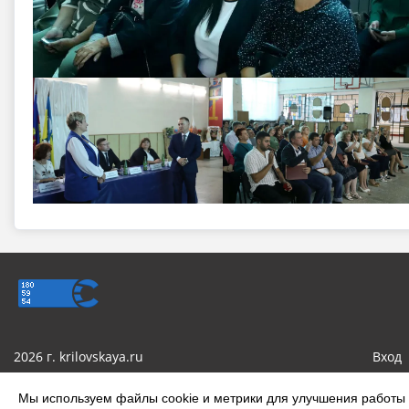
2026 г. krilovskaya.ru
Вход
Сделано на KubCMS
Мы используем файлы cookie и метрики для улучшения работы с