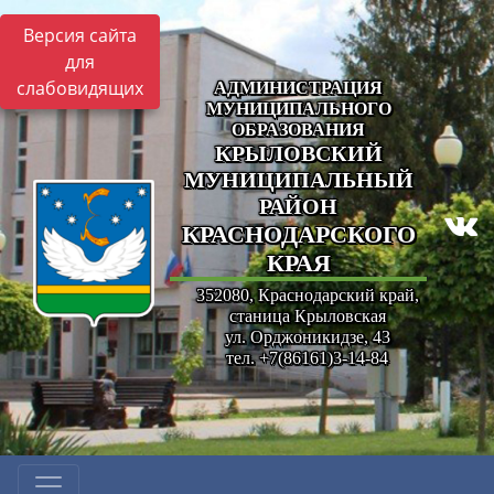
Версия сайта
для
слабовидящих
АДМИНИСТРАЦИЯ
МУНИЦИПАЛЬНОГО
ОБРАЗОВАНИЯ
КРЫЛОВСКИЙ
МУНИЦИПАЛЬНЫЙ
РАЙОН
КРАСНОДАРСКОГО
КРАЯ
352080, Краснодарский край,
станица Крыловская
ул. Орджоникидзе, 43
тел. +7(86161)3-14-84