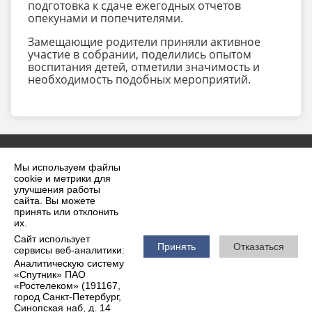
подготовка к сдаче ежегодных отчетов
опекунами и попечителями.
Замещающие родители приняли активное
участие в собрании, поделились опытом
воспитания детей, отметили значимость и
необходимость подобных мероприятий.
Мы используем файлы
cookie и метрики для
улучшения работы
сайта. Вы можете
принять или отклонить
2026 г. krilovskaya.ru
их.
Вход
Карта сайта
Сайт использует
Политика обработки персональных данных
Принять
Отказаться
сервисы веб-аналитики:
Аналитическую систему
Сделано на KubCMS
«Спутник» ПАО
Разработка и поддержка
«Ростелеком» (191167,
город Санкт-Петербург,
Синопская наб, д. 14