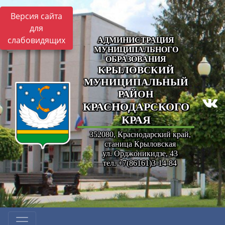
Версия сайта
для
слабовидящих
АДМИНИСТРАЦИЯ
МУНИЦИПАЛЬНОГО
ОБРАЗОВАНИЯ
КРЫЛОВСКИЙ
МУНИЦИПАЛЬНЫЙ
РАЙОН
КРАСНОДАРСКОГО
КРАЯ
352080, Краснодарский край,
станица Крыловская
ул. Орджоникидзе, 43
тел. +7(86161)3-14-84