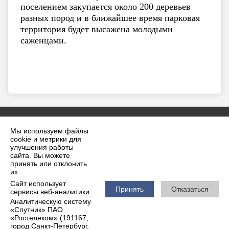
поселением закупается около 200 деревьев
разных пород и в ближайшее время парковая
территория будет высажена молодыми
саженцами.
Мы используем файлы
cookie и метрики для
улучшения работы
сайта. Вы можете
принять или отклонить
2026 г. krilovskaya.ru
их.
Вход
Карта сайта
Сайт использует
Политика обработки персональных данных
Принять
Отказаться
сервисы веб-аналитики:
Аналитическую систему
Сделано на KubCMS
«Спутник» ПАО
Разработка и поддержка
«Ростелеком» (191167,
город Санкт-Петербург,