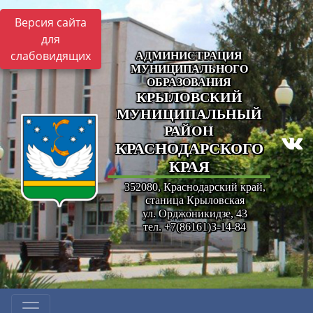
Версия сайта
для
слабовидящих
АДМИНИСТРАЦИЯ
МУНИЦИПАЛЬНОГО
ОБРАЗОВАНИЯ
КРЫЛОВСКИЙ
МУНИЦИПАЛЬНЫЙ
РАЙОН
КРАСНОДАРСКОГО
КРАЯ
352080, Краснодарский край,
станица Крыловская
ул. Орджоникидзе, 43
тел. +7(86161)3-14-84